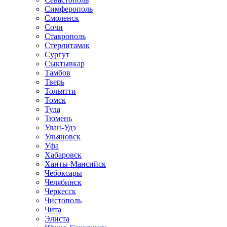
Симферополь
Смоленск
Сочи
Ставрополь
Стерлитамак
Сургут
Сыктывкар
Тамбов
Тверь
Тольятти
Томск
Тула
Тюмень
Улан-Удэ
Ульяновск
Уфа
Хабаровск
Ханты-Мансийск
Чебоксары
Челябинск
Черкесск
Чистополь
Чита
Элиста