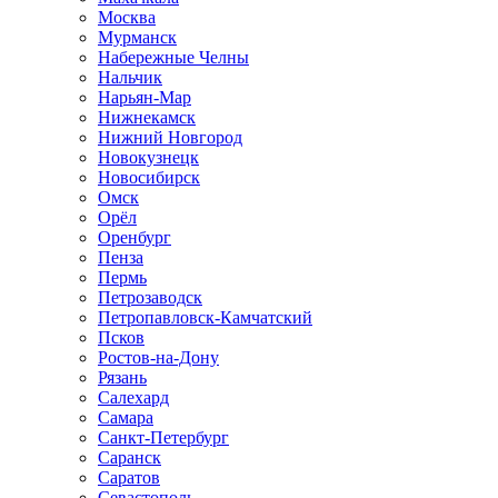
Москва
Мурманск
Набережные Челны
Нальчик
Нарьян-Мар
Нижнекамск
Нижний Новгород
Новокузнецк
Новосибирск
Омск
Орёл
Оренбург
Пенза
Пермь
Петрозаводск
Петропавловск-Камчатский
Псков
Ростов-на-Дону
Рязань
Салехард
Самара
Санкт-Петербург
Саранск
Саратов
Севастополь