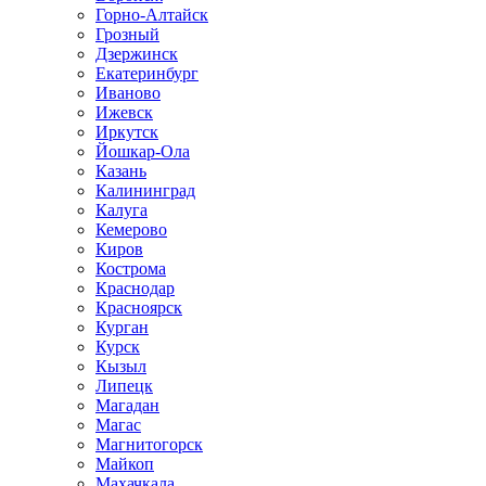
Горно-Алтайск
Грозный
Дзержинск
Екатеринбург
Иваново
Ижевск
Иркутск
Йошкар-Ола
Казань
Калининград
Калуга
Кемерово
Киров
Кострома
Краснодар
Красноярск
Курган
Курск
Кызыл
Липецк
Магадан
Магас
Магнитогорск
Майкоп
Махачкала