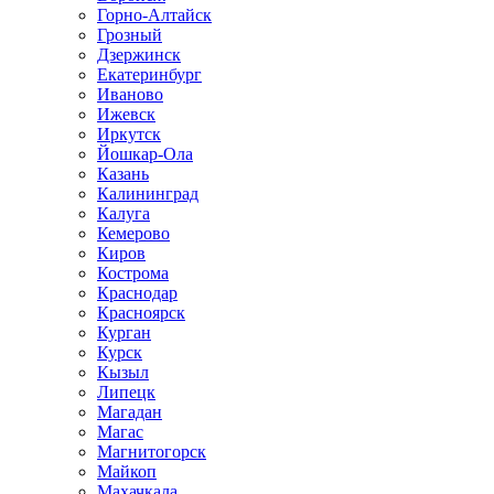
Горно-Алтайск
Грозный
Дзержинск
Екатеринбург
Иваново
Ижевск
Иркутск
Йошкар-Ола
Казань
Калининград
Калуга
Кемерово
Киров
Кострома
Краснодар
Красноярск
Курган
Курск
Кызыл
Липецк
Магадан
Магас
Магнитогорск
Майкоп
Махачкала