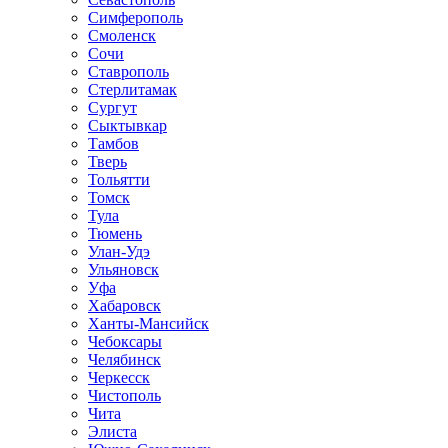
Симферополь
Смоленск
Сочи
Ставрополь
Стерлитамак
Сургут
Сыктывкар
Тамбов
Тверь
Тольятти
Томск
Тула
Тюмень
Улан-Удэ
Ульяновск
Уфа
Хабаровск
Ханты-Мансийск
Чебоксары
Челябинск
Черкесск
Чистополь
Чита
Элиста