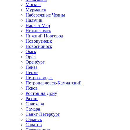
Москва
Мурманск
Набережные Челны
Нальчик
Нарьян-Мар
Нижнекамск
Нижний Новгород
Новокузнецк
Новосибирск
Омск
Орёл
Оренбург
Пенза
Пермь
Петрозаводск
Петропавловск-Камчатский
Псков
Ростов-на-Дону
Рязань
Салехард
Самара
Санкт-Петербург
Саранск
Саратов
Севастополь