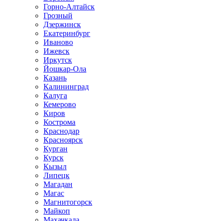
Горно-Алтайск
Грозный
Дзержинск
Екатеринбург
Иваново
Ижевск
Иркутск
Йошкар-Ола
Казань
Калининград
Калуга
Кемерово
Киров
Кострома
Краснодар
Красноярск
Курган
Курск
Кызыл
Липецк
Магадан
Магас
Магнитогорск
Майкоп
Махачкала