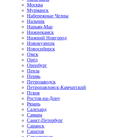
Москва
Мурманск
Набережные Челны
Нальчик
Нарьян-Мар
Нижнекамск
Нижний Новгород
Новокузнецк
Новосибирск
Омск
Орёл
Оренбург
Пенза
Пермь
Петрозаводск
Петропавловск-Камчатский
Псков
Ростов-на-Дону
Рязань
Салехард
Самара
Санкт-Петербург
Саранск
Саратов
Севастополь