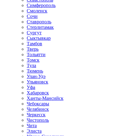
Симферополь
Смоленск
Сочи
Ставрополь
Стерлитамак
Сургут
Сыктывкар
Тамбов
Тверь
Тольятти
Томск
Тула
Тюмень
Улан-Удэ
Ульяновск
Уфа
Хабаровск
Ханты-Мансийск
Чебоксары
Челябинск
Черкесск
Чистополь
Чита
Элиста